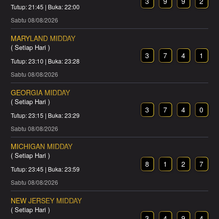
3
9
9
2
Tutup: 21:45 | Buka: 22:00
Sabtu 08/08/2026
MARYLAND MIDDAY
( Setiap Hari )
3
7
4
1
Tutup: 23:10 | Buka: 23:28
Sabtu 08/08/2026
GEORGIA MIDDAY
( Setiap Hari )
3
7
4
0
Tutup: 23:15 | Buka: 23:29
Sabtu 08/08/2026
MICHIGAN MIDDAY
( Setiap Hari )
8
1
2
7
Tutup: 23:45 | Buka: 23:59
Sabtu 08/08/2026
NEW JERSEY MIDDAY
( Setiap Hari )
3
4
9
4