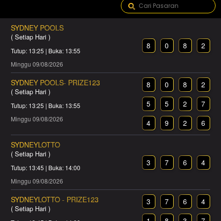
SYDNEY POOLS
( Setiap Hari )
8
0
8
2
Tutup: 13:25 | Buka: 13:55
Minggu 09/08/2026
SYDNEY POOLS- PRIZE123
8
0
8
2
( Setiap Hari )
5
5
2
7
Tutup: 13:25 | Buka: 13:55
Minggu 09/08/2026
4
9
2
6
SYDNEYLOTTO
( Setiap Hari )
3
7
6
4
Tutup: 13:45 | Buka: 14:00
Minggu 09/08/2026
SYDNEYLOTTO - PRIZE123
3
7
6
4
( Setiap Hari )
1
8
3
7