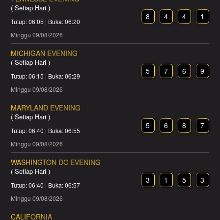
( Setiap Hari )
8
4
4
1
Tutup: 06:05 | Buka: 06:20
Minggu 09/08/2026
MICHIGAN EVENING
( Setiap Hari )
5
7
6
9
Tutup: 06:15 | Buka: 06:29
Minggu 09/08/2026
MARYLAND EVENING
( Setiap Hari )
5
6
8
7
Tutup: 06:40 | Buka: 06:55
Minggu 09/08/2026
WASHINGTON DC EVENING
( Setiap Hari )
3
1
5
3
Tutup: 06:40 | Buka: 06:57
Minggu 09/08/2026
CALIFORNIA