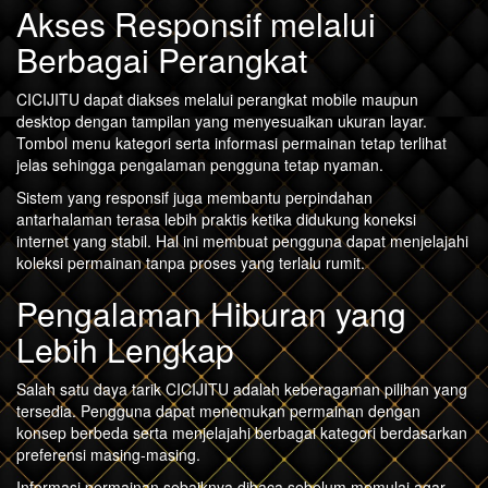
Akses Responsif melalui
Berbagai Perangkat
CICIJITU dapat diakses melalui perangkat mobile maupun
desktop dengan tampilan yang menyesuaikan ukuran layar.
Tombol menu kategori serta informasi permainan tetap terlihat
jelas sehingga pengalaman pengguna tetap nyaman.
Sistem yang responsif juga membantu perpindahan
antarhalaman terasa lebih praktis ketika didukung koneksi
internet yang stabil. Hal ini membuat pengguna dapat menjelajahi
koleksi permainan tanpa proses yang terlalu rumit.
Pengalaman Hiburan yang
Lebih Lengkap
Salah satu daya tarik CICIJITU adalah keberagaman pilihan yang
tersedia. Pengguna dapat menemukan permainan dengan
konsep berbeda serta menjelajahi berbagai kategori berdasarkan
preferensi masing-masing.
Informasi permainan sebaiknya dibaca sebelum memulai agar