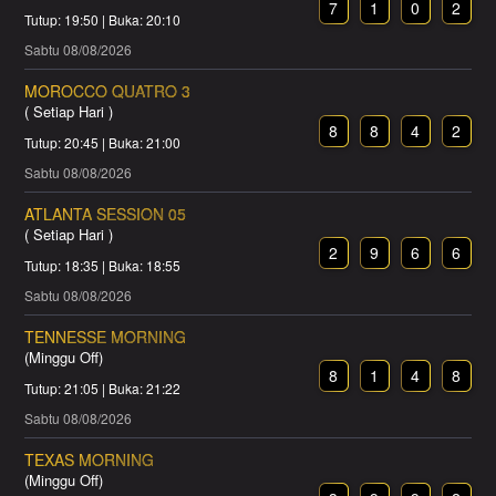
7
1
0
2
Tutup: 19:50 | Buka: 20:10
Sabtu 08/08/2026
MOROCCO QUATRO 3
( Setiap Hari )
8
8
4
2
Tutup: 20:45 | Buka: 21:00
Sabtu 08/08/2026
ATLANTA SESSION 05
( Setiap Hari )
2
9
6
6
Tutup: 18:35 | Buka: 18:55
Sabtu 08/08/2026
TENNESSE MORNING
(Minggu Off)
8
1
4
8
Tutup: 21:05 | Buka: 21:22
Sabtu 08/08/2026
TEXAS MORNING
(Minggu Off)