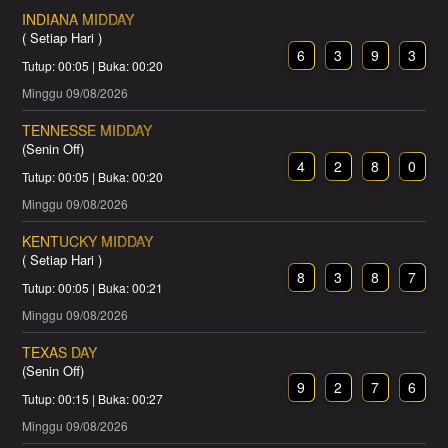
INDIANA MIDDAY
( Setiap Hari )
6
3
9
3
Tutup: 00:05 | Buka: 00:20
Minggu 09/08/2026
TENNESSE MIDDAY
(Senin Off)
4
2
8
0
Tutup: 00:05 | Buka: 00:20
Minggu 09/08/2026
KENTUCKY MIDDAY
( Setiap Hari )
8
3
8
7
Tutup: 00:05 | Buka: 00:21
Minggu 09/08/2026
TEXAS DAY
(Senin Off)
9
2
7
6
Tutup: 00:15 | Buka: 00:27
Minggu 09/08/2026