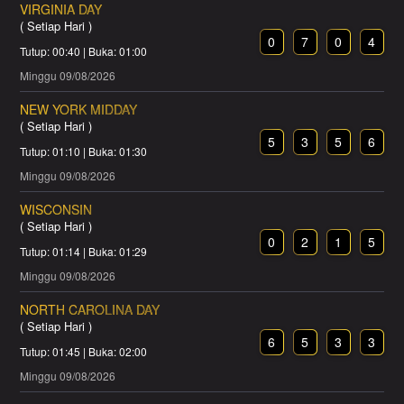
VIRGINIA DAY
( Setiap Hari )
0
7
0
4
Tutup: 00:40 | Buka: 01:00
Minggu 09/08/2026
NEW YORK MIDDAY
( Setiap Hari )
5
3
5
6
Tutup: 01:10 | Buka: 01:30
Minggu 09/08/2026
WISCONSIN
( Setiap Hari )
0
2
1
5
Tutup: 01:14 | Buka: 01:29
Minggu 09/08/2026
NORTH CAROLINA DAY
( Setiap Hari )
6
5
3
3
Tutup: 01:45 | Buka: 02:00
Minggu 09/08/2026