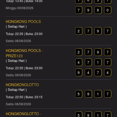
Tutup: 13:45 | Buka: 14:00
Minggu 09/08/2026
7
9
8
0
HONGKONG POOLS
( Setiap Hari )
2
7
9
7
Tutup: 22:35 | Buka: 23:00
Sabtu 08/08/2026
HONGKONG POOLS -
2
7
9
7
PRIZE123
( Setiap Hari )
4
7
1
7
Tutup: 22:35 | Buka: 23:00
9
4
7
4
Sabtu 08/08/2026
HONGKONGLOTTO
( Setiap Hari )
5
9
1
7
Tutup: 22:50 | Buka: 23:15
Sabtu 08/08/2026
HONGKONGLOTTO -
5
9
1
7