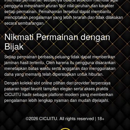
pengguna memahami aturan fitur nilai taruhan dan karakter
setiap permainan. Pemahaman tersebut dapat membantu
menciptakan pengalaman yang lebih terarah dan tidak dilakukan
secara sembarangan.
Nikmati Permainan dengan
Bijak
Setiap permainan berbasis peluang tidak dapat memberikan
jaminan hasil tertentu. Oleh karena itu pengguna disarankan
menetapkan batas waktu serta anggaran dan menggunakan
dana yang memang telah dipersiapkan untuk hiburan.
Dengan koleksi slot online pilihan dari provider terpercaya
pasaran togel favorit tampilan elegan serta akses praktis
CICIJITU hadir sebagai platform modern yang memberikan
pengalaman lebih lengkap nyaman dan mudah dijelajahi.
©2026 CICIJITU. All rights reserved | 18+