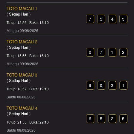
TOTO MACAU 1
( Setiap Hari )
7
5
4
5
Tutup: 12:55 | Buka: 13:10
Minggu 09/08/2026
TOTO MACAU 2
( Setiap Hari )
0
7
1
2
Tutup: 15:55 | Buka: 16:10
Minggu 09/08/2026
TOTO MACAU 3
( Setiap Hari )
9
0
3
1
Tutup: 18:57 | Buka: 19:10
Sabtu 08/08/2026
TOTO MACAU 4
( Setiap Hari )
6
5
2
5
Tutup: 21:55 | Buka: 22:10
Sabtu 08/08/2026