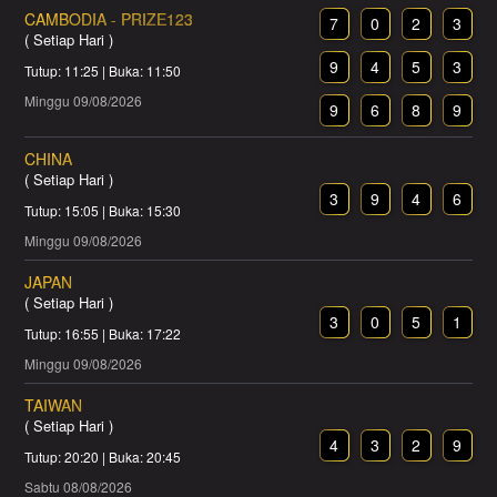
CAMBODIA - PRIZE123
7
0
2
3
( Setiap Hari )
9
4
5
3
Tutup: 11:25 | Buka: 11:50
Minggu 09/08/2026
9
6
8
9
CHINA
( Setiap Hari )
3
9
4
6
Tutup: 15:05 | Buka: 15:30
Minggu 09/08/2026
JAPAN
( Setiap Hari )
3
0
5
1
Tutup: 16:55 | Buka: 17:22
Minggu 09/08/2026
TAIWAN
( Setiap Hari )
4
3
2
9
Tutup: 20:20 | Buka: 20:45
Sabtu 08/08/2026