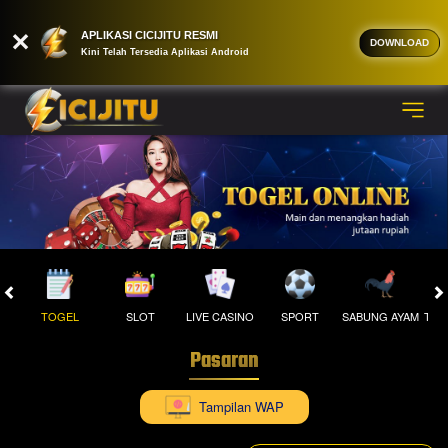
APLIKASI CICIJITU RESMI
DOWNLOAD
Kini Telah Tersedia Aplikasi Android
TOGEL
SLOT
LIVE CASINO
SPORT
SABUNG AYAM
TEM
Pasaran
Tampilan WAP