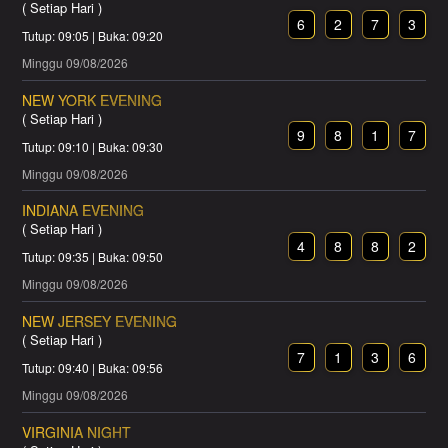
( Setiap Hari )
6
2
7
3
Tutup: 09:05 | Buka: 09:20
Minggu 09/08/2026
NEW YORK EVENING
( Setiap Hari )
9
8
1
7
Tutup: 09:10 | Buka: 09:30
Minggu 09/08/2026
INDIANA EVENING
( Setiap Hari )
4
8
8
2
Tutup: 09:35 | Buka: 09:50
Minggu 09/08/2026
NEW JERSEY EVENING
( Setiap Hari )
7
1
3
6
Tutup: 09:40 | Buka: 09:56
Minggu 09/08/2026
VIRGINIA NIGHT