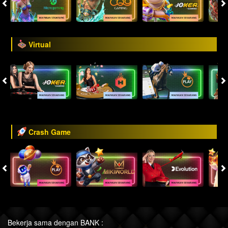
Virtual
Crash Game
Bekerja sama dengan BANK :