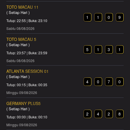
TOTO MACAU 11
( Setiap Hari )
1
1
0
9
Tutup: 22:55 | Buka: 23:10
Sabtu 08/08/2026
TOTO MACAU 5
( Setiap Hari )
5
1
3
1
Tutup: 23:57 | Buka: 23:59
Sabtu 08/08/2026
ATLANTA SESSION 01
( Setiap Hari )
4
0
7
0
Tutup: 00:15 | Buka: 00:35
Minggu 09/08/2026
GERMANY PLUS5
( Setiap Hari )
2
4
2
8
Tutup: 00:00 | Buka: 00:10
Minggu 09/08/2026